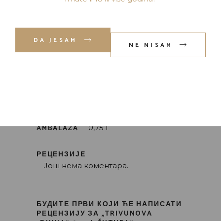
DA JESAM
NE NISAM
POŠALJI
AMBALAZA
0,75 l
РЕЦЕНЗИЈЕ
Још нема коментара.
БУДИТЕ ПРВИ КОЈИ ЋЕ НАПИСАТИ
РЕЦЕНЗИЈУ ЗА „TRIVUNOVA