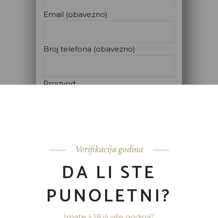
Email (obavezno)
Broj telefona (obavezno)
Proizvod
Poruka
Verifikacija godina
DA LI STE
PUNOLETNI?
Imate li 18 ili više godina?