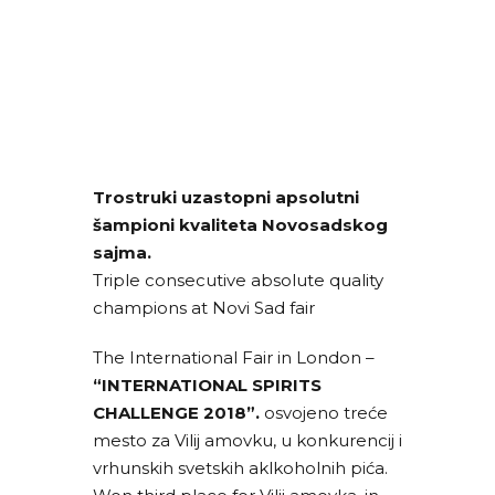
Trostruki uzastopni apsolutni
šampioni kvaliteta Novosadskog
sajma.
Triple consecutive absolute quality
champions at Novi Sad fair
The International Fair in London –
“INTERNATIONAL SPIRITS
CHALLENGE 2018”.
osvojeno treće
mesto za Vilij amovku, u konkurencij i
vrhunskih svetskih aklkoholnih pića.