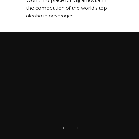
Won third place for Vilij amovka, in
the competition of the world’s top
alcoholic beverages.